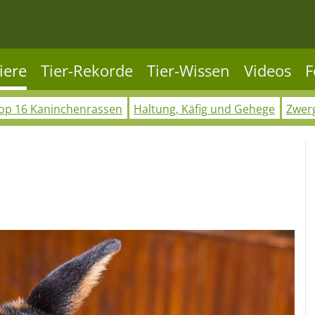
iere
Tier-Rekorde
Tier-Wissen
Videos
F
op 16 Kaninchenrassen
Haltung, Käfig und Gehege
Zwer