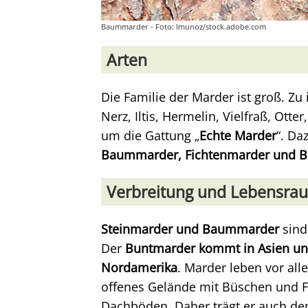
Baummarder - Foto: Imunoz/stock.adobe.com
Arten
Die Familie der Marder ist groß. Zu
Nerz, Iltis, Hermelin, Vielfraß, Otte
um die Gattung „
Echte Marder
“. Da
Baummarder, Fichtenmarder und 
Verbreitung und Lebensra
Steinmarder und Baummarder
sind
Der
Buntmarder kommt in Asien und
Nordamerika
. Marder leben vor all
offenes Gelände mit Büschen und Fe
Dachböden. Daher trägt er auch 