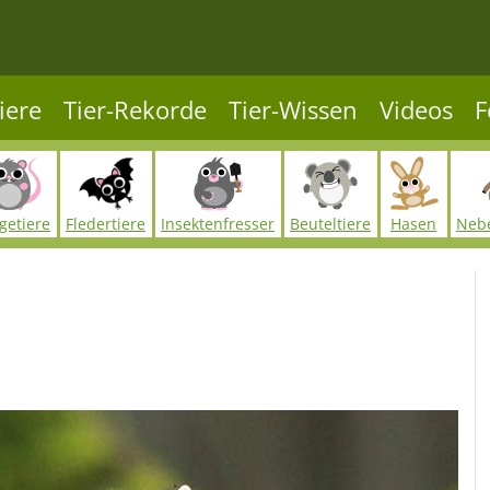
iere
Tier-Rekorde
Tier-Wissen
Videos
F
getiere
Fledertiere
Insektenfresser
Beuteltiere
Hasen
Neb