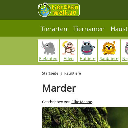
Tierarten
Tiernamen
Haust
Elefanten
Affen
Huftiere
Raubtiere
Na
Startseite
Raubtiere
Marder
Geschrieben von
Silke Menne
.