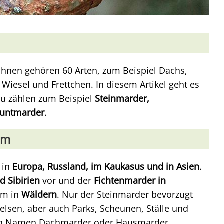
 ihnen gehören 60 Arten, zum Beispiel Dachs,
r, Wiesel und Frettchen. In diesem Artikel geht es
zu zählen zum Beispiel
Steinmarder,
Buntmarder
.
um
 in
Europa, Russland, im Kaukasus und in Asien
.
 Sibirien
vor und der
Fichtenmarder in
em in
Wäldern
. Nur der Steinmarder bevorzugt
lsen, aber auch Parks, Scheunen, Ställe und
den Namen Dachmarder oder Hausmarder.