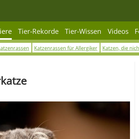
iere
Tier-Rekorde
Tier-Wissen
Videos
F
Katzenrassen
Katzenrassen für Allergiker
Katzen, die nic
rkatze