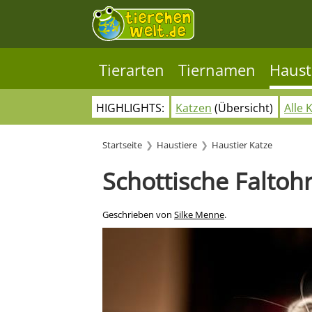
Tierarten
Tiernamen
Haust
HIGHLIGHTS:
Katzen
(Übersicht)
Alle 
Startseite
Haustiere
Haustier Katze
Schottische Faltoh
Geschrieben von
Silke Menne
.