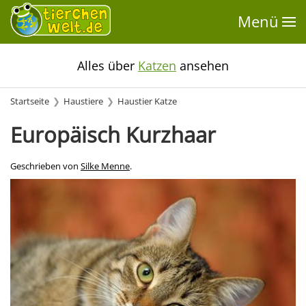
Menü
Alles über
Katzen
ansehen
Startseite
Haustiere
Haustier Katze
Europäisch Kurzhaar
Geschrieben von
Silke Menne
.