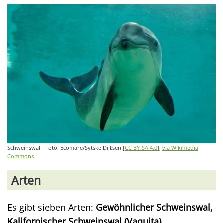
Schweinswal - Foto: Ecomare/Sytske Dijksen [
CC BY-SA 4.0
],
via Wikimedia
Commons
Arten
Es gibt sieben Arten:
Gewöhnlicher Schweinswal,
Kalifornischer Schweinswal (Vaquita),