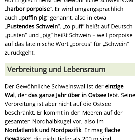
Auf Englisch heißt der Gewöhnliche Schweinswal
„
harbor porpoise
“. Er wird umgangsprachlich
auch „
puffin pig
“ genannt, also in etwa
„
Pustendes Schwein
“. „to puff“ heißt auf Deutsch
„pusten“ und „pig“ heißt Schwein – weil porpoise
auf das lateinische Wort „porcus“ für „Schwein“
zurückgeht.
Verbreitung und Lebensraum
Der Gewöhnliche Schweinswal ist der
einzige
Wal
, der
das ganze Jahr über in Ostsee
lebt. Seine
Verbreitung ist aber nicht auf die Ostsee
beschränkt. Er kommt in den Meeren auf der
gesamten Nordhalbkugel vor, also im
Nordatlantik und Nordpazifik
. Er mag
flache
Gewässer
, die nicht tiefer als 200 m sind.