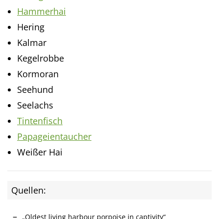
Hammerhai
Hering
Kalmar
Kegelrobbe
Kormoran
Seehund
Seelachs
Tintenfisch
Papageientaucher
Weißer Hai
Quellen:
„Oldest living harbour porpoise in captivity“