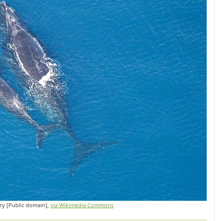
ry [Public domain],
via Wikimedia Commons