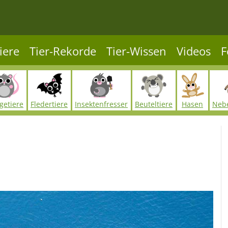
iere
Tier-Rekorde
Tier-Wissen
Videos
F
getiere
Fledertiere
Insektenfresser
Beuteltiere
Hasen
Neb