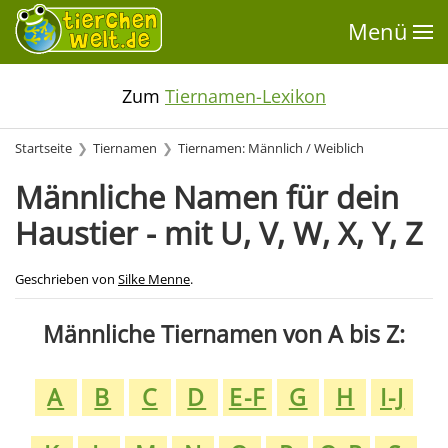
Menü
Zum
Tiernamen-Lexikon
Startseite
Tiernamen
Tiernamen: Männlich / Weiblich
Männliche Namen für dein
Haustier - mit U, V, W, X, Y, Z
Geschrieben von
Silke Menne
.
Männliche Tiernamen von A bis Z:
A
B
C
D
E-F
G
H
I-J