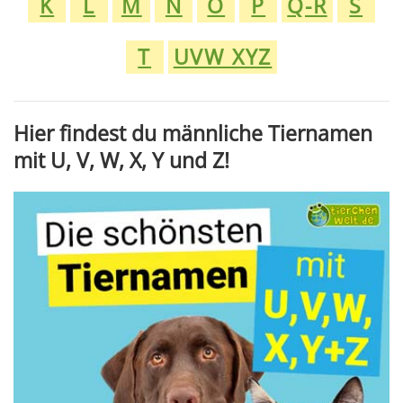
K
L
M
N
O
P
Q-R
S
T
UVW XYZ
Hier findest du männliche Tiernamen
mit U, V, W, X, Y und Z!