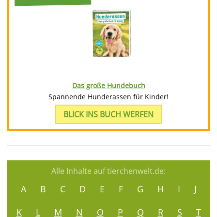
Das große Hundebuch
Spannende Hunderassen für Kinder!
BLICK INS BUCH WERFEN
Alle Inhalte auf tierchenwelt.de:
A
B
C
D
E
F
G
H
I
J
K
L
M
N
O
P
Q
R
S
T