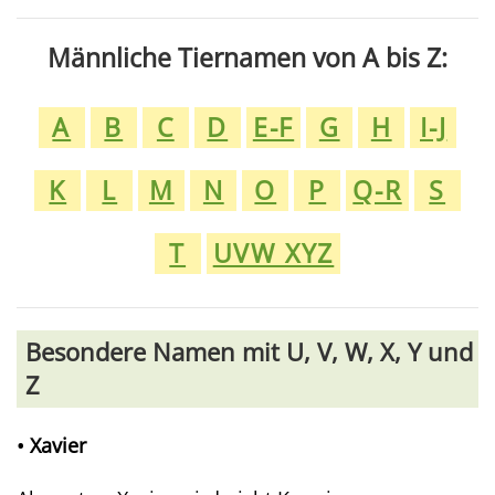
Männliche Tiernamen von A bis Z:
A
B
C
D
E-F
G
H
I-J
K
L
M
N
O
P
Q-R
S
T
UVW XYZ
Besondere Namen mit U, V, W, X, Y und
Z
• Xavier