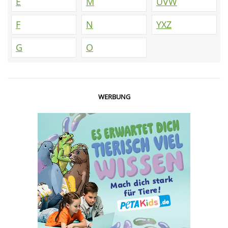
E
M
UVW
F
N
YXZ
G
O
WERBUNG