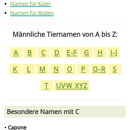
Namen für Kater
Namen für Rüden
Männliche Tiernamen von A bis Z:
A
B
C
D
E-F
G
H
I-J
K
L
M
N
O
P
Q-R
S
T
UVW XYZ
Besondere Namen mit C
• Capone