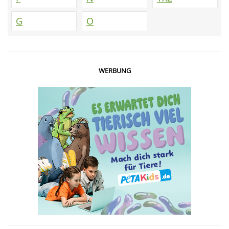
G
O
WERBUNG