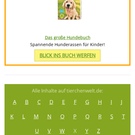
Das große Hundebuch
Spannende Hunderassen für Kinder!
BLICK INS BUCH WERFEN
Alle Inhalte auf tierchenwelt.de:
A
B
C
D
E
F
G
H
I
J
K
L
M
N
O
P
Q
R
S
T
U
V
W
X
Y
Z