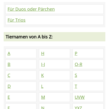
Für Duos oder Pärchen
Für Trios
Tiernamen von A bis Z:
A
H
P
B
I-J
Q-R
C
K
S
D
L
T
E
M
UVW
F
N
YXZ