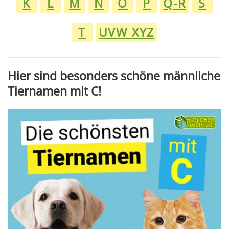
K
L
M
N
O
P
Q-R
S
T
UVW XYZ
Hier sind besonders schöne männliche
Tiernamen mit C!