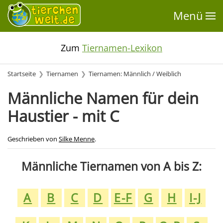
Menü
Zum
Tiernamen-Lexikon
Startseite
Tiernamen
Tiernamen: Männlich / Weiblich
Männliche Namen für dein
Haustier - mit C
Geschrieben von
Silke Menne
.
Männliche Tiernamen von A bis Z:
A
B
C
D
E-F
G
H
I-J