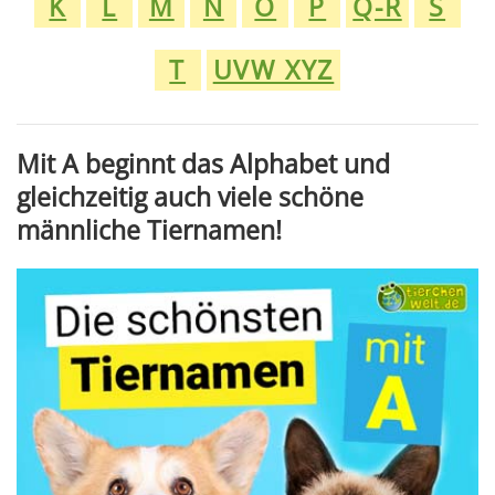
K
L
M
N
O
P
Q-R
S
T
UVW XYZ
Mit A beginnt das Alphabet und
gleichzeitig auch viele schöne
männliche Tiernamen!