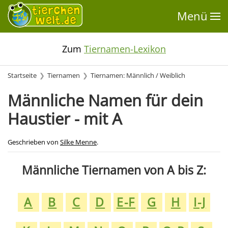
Menü
Zum
Tiernamen-Lexikon
Startseite
Tiernamen
Tiernamen: Männlich / Weiblich
Männliche Namen für dein
Haustier - mit A
Geschrieben von
Silke Menne
.
Männliche Tiernamen von A bis Z:
A
B
C
D
E-F
G
H
I-J