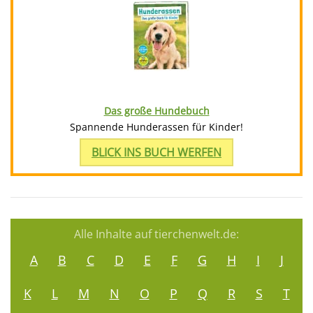
Das große Hundebuch
Spannende Hunderassen für Kinder!
BLICK INS BUCH WERFEN
Alle Inhalte auf tierchenwelt.de:
A
B
C
D
E
F
G
H
I
J
K
L
M
N
O
P
Q
R
S
T