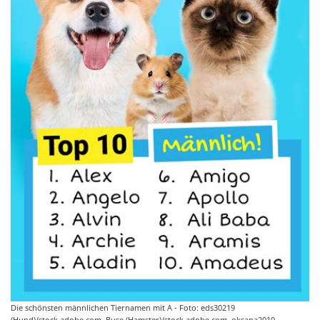
Die schönsten männlichen Tiernamen mit A - Foto: eds30219
(Hund)/stock.adobe.com, Buse (Hamster)/stock.adobe.com, oksana2010