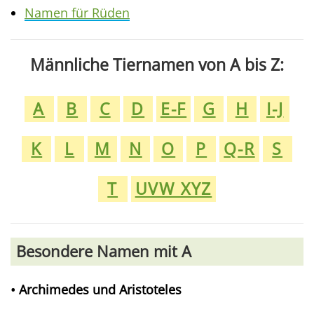
Namen für Rüden
Männliche Tiernamen von A bis Z:
A
B
C
D
E-F
G
H
I-J
K
L
M
N
O
P
Q-R
S
T
UVW XYZ
Besondere Namen mit A
• Archimedes und Aristoteles