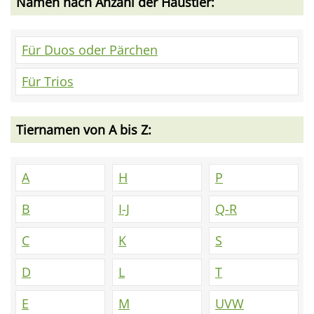
Namen nach Anzahl der Haustier:
Für Duos oder Pärchen
Für Trios
Tiernamen von A bis Z:
A
H
P
B
I-J
Q-R
C
K
S
D
L
T
E
M
UVW