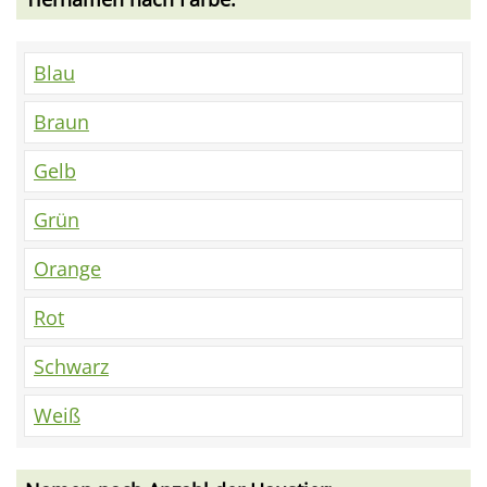
Blau
Braun
Gelb
Grün
Orange
Rot
Schwarz
Weiß