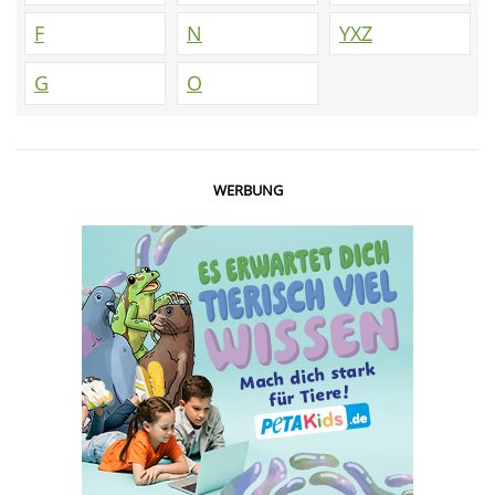
F
N
YXZ
G
O
WERBUNG