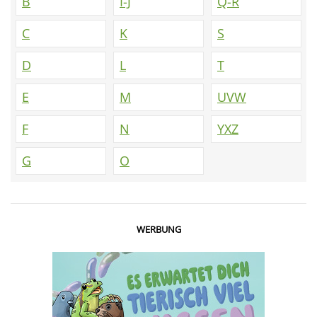
B
I-J
Q-R
C
K
S
D
L
T
E
M
UVW
F
N
YXZ
G
O
WERBUNG