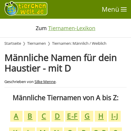
Menü
Zum
Tiernamen-Lexikon
Startseite
Tiernamen
Tiernamen: Männlich / Weiblich
Männliche Namen für dein
Haustier - mit D
Geschrieben von
Silke Menne
.
Männliche Tiernamen von A bis Z:
A
B
C
D
E-F
G
H
I-J