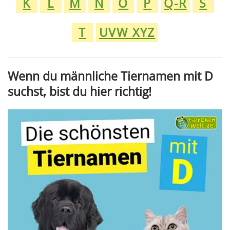
K
L
M
N
O
P
Q-R
S
T
UVW XYZ
Wenn du männliche Tiernamen mit D
suchst, bist du hier richtig!