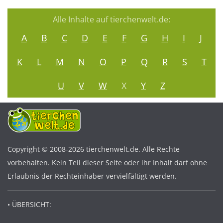
Alle Inhalte auf tierchenwelt.de:
A
B
C
D
E
F
G
H
I
J
K
L
M
N
O
P
Q
R
S
T
U
V
W
X
Y
Z
Copyright © 2008-2026 tierchenwelt.de. Alle Rechte
vorbehalten. Kein Teil dieser Seite oder ihr Inhalt darf ohne
Erlaubnis der Rechteinhaber vervielfältigt werden.
• ÜBERSICHT: