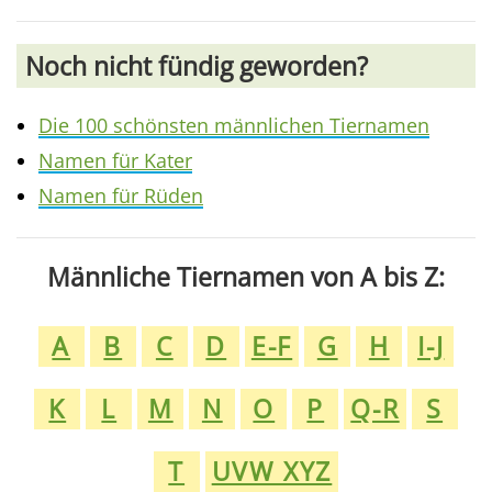
Noch nicht fündig geworden?
Die 100 schönsten männlichen Tiernamen
Namen für Kater
Namen für Rüden
Männliche Tiernamen von A bis Z:
A
B
C
D
E-F
G
H
I-J
K
L
M
N
O
P
Q-R
S
T
UVW XYZ