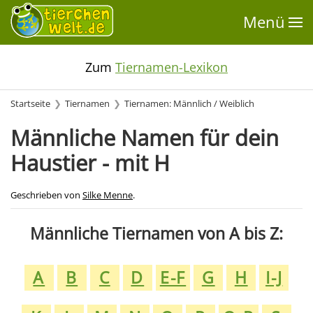
Menü
Zum
Tiernamen-Lexikon
Startseite
Tiernamen
Tiernamen: Männlich / Weiblich
Männliche Namen für dein
Haustier - mit H
Geschrieben von
Silke Menne
.
Männliche Tiernamen von A bis Z:
A
B
C
D
E-F
G
H
I-J