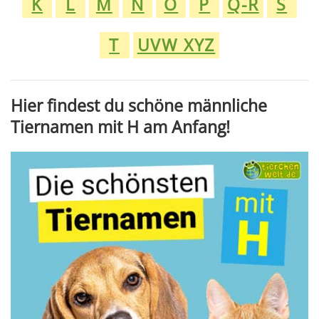
K
L
M
N
O
P
Q-R
S
T
UVW XYZ
Hier findest du schöne männliche
Tiernamen mit H am Anfang!