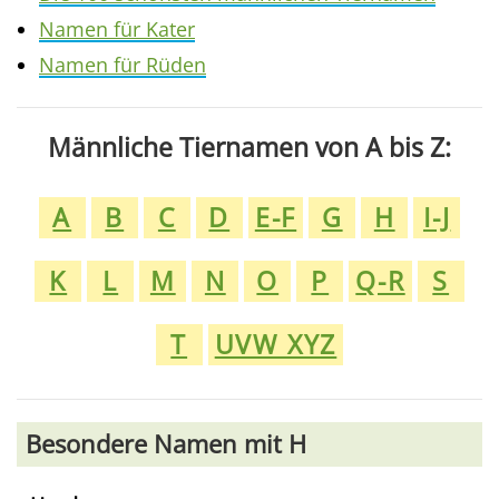
Namen für Kater
Namen für Rüden
Männliche Tiernamen von A bis Z:
A
B
C
D
E-F
G
H
I-J
K
L
M
N
O
P
Q-R
S
T
UVW XYZ
Besondere Namen mit H