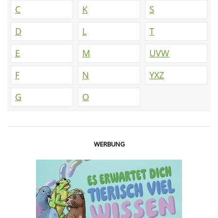
C
K
S
D
L
T
E
M
UVW
F
N
YXZ
G
O
WERBUNG