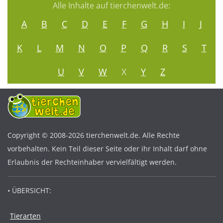
Alle Inhalte auf tierchenwelt.de:
A
B
C
D
E
F
G
H
I
J
K
L
M
N
O
P
Q
R
S
T
U
V
W
X
Y
Z
Copyright © 2008-2026 tierchenwelt.de. Alle Rechte
vorbehalten. Kein Teil dieser Seite oder ihr Inhalt darf ohne
Erlaubnis der Rechteinhaber vervielfältigt werden.
• ÜBERSICHT:
Tierarten