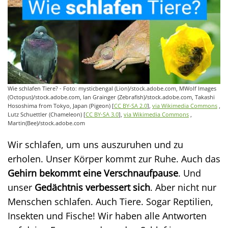
Wie schlafen Tiere? - Foto: mysticbengal (Lion)/stock.adobe.com, MWolf Images
(Octopus)/stock.adobe.com, Ian Grainger (Zebrafish)/stock.adobe.com, Takashi
Hososhima from Tokyo, Japan (Pigeon) [
CC BY-SA 2.0
],
via Wikimedia Commons
,
Lutz Schuettler (Chameleon) [
CC BY-SA 3.0
],
via Wikimedia Commons
,
Martin(Bee)/stock.adobe.com
Wir schlafen, um uns auszuruhen und zu
erholen. Unser Körper kommt zur Ruhe. Auch das
Gehirn bekommt eine Verschnaufpause
. Und
unser
Gedächtnis verbessert sich
. Aber nicht nur
Menschen schlafen. Auch Tiere. Sogar Reptilien,
Insekten und Fische! Wir haben alle Antworten