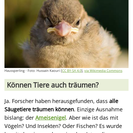
Haussperling - Foto: Hussain Kaouri [
CC BY-SA 4.0
],
via Wikimedia Commons
Können Tiere auch träumen?
Ja. Forscher haben herausgefunden, dass
alle
Säugetiere träumen können
. Einzige Ausnahme
bislang: der
Ameisenigel
. Aber wie ist das mit
Vögeln? Und Insekten? Oder Fischen? Es wurde