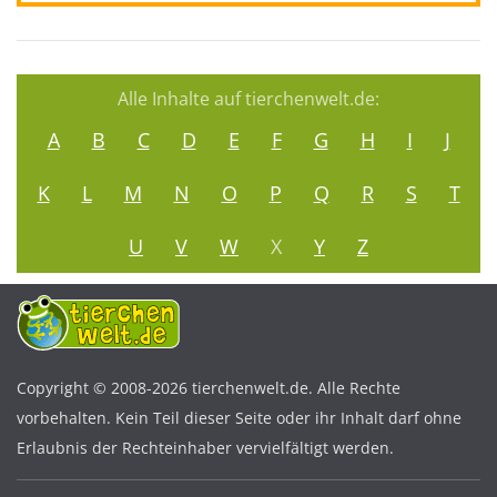
Alle Inhalte auf tierchenwelt.de:
A
B
C
D
E
F
G
H
I
J
K
L
M
N
O
P
Q
R
S
T
U
V
W
X
Y
Z
Copyright © 2008-2026 tierchenwelt.de. Alle Rechte
vorbehalten. Kein Teil dieser Seite oder ihr Inhalt darf ohne
Erlaubnis der Rechteinhaber vervielfältigt werden.