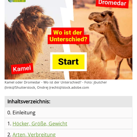
Kamel oder Dromedar - Wo ist der Unterschied? - Foto: jbutcher
(links)/Shutterstock, Ondrej (rechts)/stock.adobe.com
Inhaltsverzeichnis:
0. Einleitung
1.
Höcker, Größe, Gewicht
2.
Arten, Verbreitung