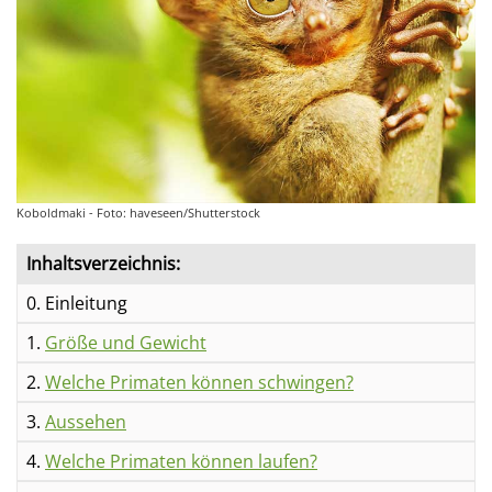
Koboldmaki - Foto: haveseen/Shutterstock
Inhaltsverzeichnis:
0. Einleitung
1.
Größe und Gewicht
2.
Welche Primaten können schwingen?
3.
Aussehen
4.
Welche Primaten können laufen?