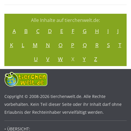
Alle Inhalte auf tierchenwelt.de:
A
B
C
D
E
F
G
H
I
J
K
L
M
N
O
P
Q
R
S
T
U
V
W
X
Y
Z
Copyright © 2008-2026 tierchenwelt.de. Alle Rechte
vorbehalten. Kein Teil dieser Seite oder ihr Inhalt darf ohne
Erlaubnis der Rechteinhaber vervielfältigt werden.
• ÜBERSICHT: