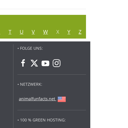
S
T
U
V
W
X
Y
Z
• FOLGE UNS:
• NETZWERK:
animalfunfacts.net
• 100 % GREEN HOSTING: