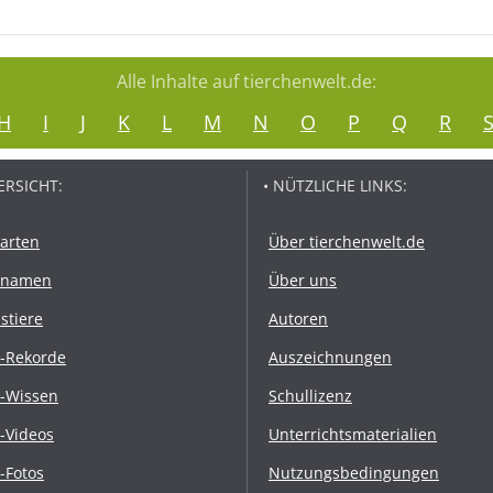
Alle Inhalte auf tierchenwelt.de:
H
I
J
K
L
M
N
O
P
Q
R
ERSICHT:
• NÜTZLICHE LINKS:
rarten
Über tierchenwelt.de
rnamen
Über uns
stiere
Autoren
r-Rekorde
Auszeichnungen
r-Wissen
Schullizenz
r-Videos
Unterrichtsmaterialien
r-Fotos
Nutzungsbedingungen