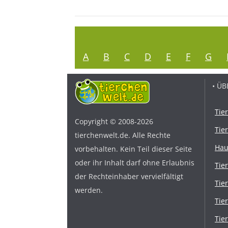
A
B
C
D
E
F
G
• ÜB
Tie
Copyright © 2008-2026
Tie
tierchenwelt.de. Alle Rechte
Hau
vorbehalten. Kein Teil dieser Seite
oder ihr Inhalt darf ohne Erlaubnis
Tie
der Rechteinhaber vervielfältigt
Tie
werden.
Tie
Tie