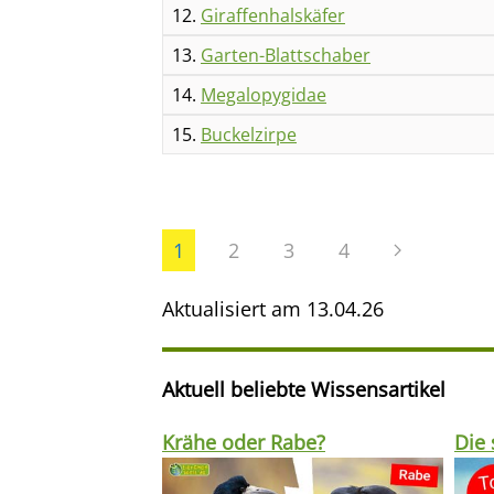
12.
Giraffenhalskäfer
13.
Garten-Blattschaber
14.
Megalopygidae
15.
Buckelzirpe
1
2
3
4
Aktualisiert am
13.04.26
Aktuell beliebte Wissensartikel
Krähe oder Rabe?
Die 