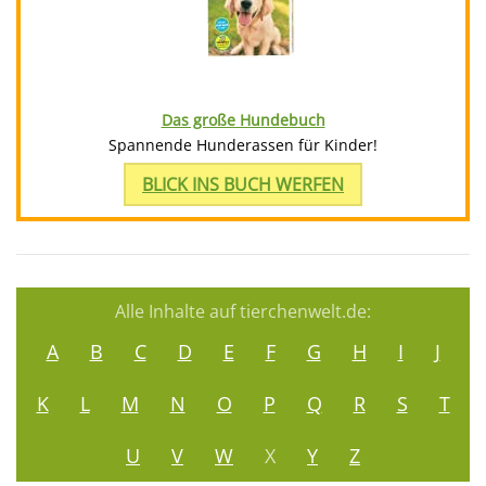
Das große Hundebuch
Spannende Hunderassen für Kinder!
BLICK INS BUCH WERFEN
Alle Inhalte auf tierchenwelt.de:
A
B
C
D
E
F
G
H
I
J
K
L
M
N
O
P
Q
R
S
T
U
V
W
X
Y
Z