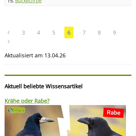
15.
Buckelzirpe
3
4
5
6
7
8
9
Aktualisiert am
13.04.26
Aktuell beliebte Wissensartikel
Krähe oder Rabe?