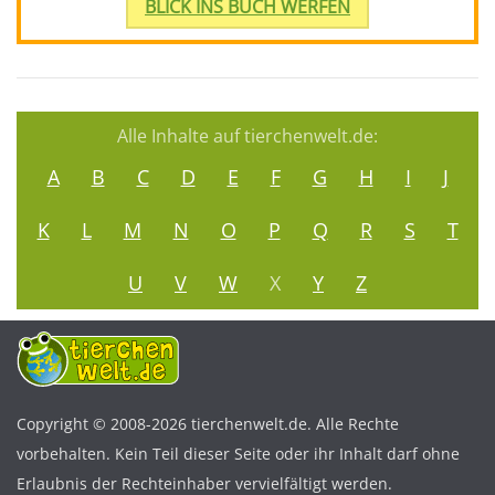
BLICK INS BUCH WERFEN
Alle Inhalte auf tierchenwelt.de:
A
B
C
D
E
F
G
H
I
J
K
L
M
N
O
P
Q
R
S
T
U
V
W
X
Y
Z
Copyright © 2008-2026 tierchenwelt.de. Alle Rechte
vorbehalten. Kein Teil dieser Seite oder ihr Inhalt darf ohne
Erlaubnis der Rechteinhaber vervielfältigt werden.