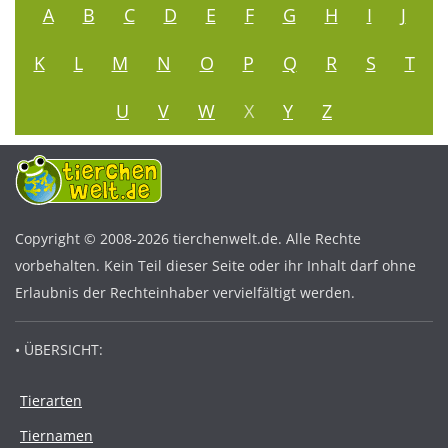
A
B
C
D
E
F
G
H
I
J
K
L
M
N
O
P
Q
R
S
T
U
V
W
X
Y
Z
Copyright © 2008-2026 tierchenwelt.de. Alle Rechte
vorbehalten. Kein Teil dieser Seite oder ihr Inhalt darf ohne
Erlaubnis der Rechteinhaber vervielfältigt werden.
• ÜBERSICHT:
Tierarten
Tiernamen