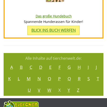
Das große Hundebuch
Spannende Hunderassen für Kinder!
BLICK INS BUCH WERFEN
Alle Inhalte auf tierchenwelt.de:
A
B
C
D
E
F
G
H
I
J
K
L
M
N
O
P
Q
R
S
T
U
V
W
X
Y
Z