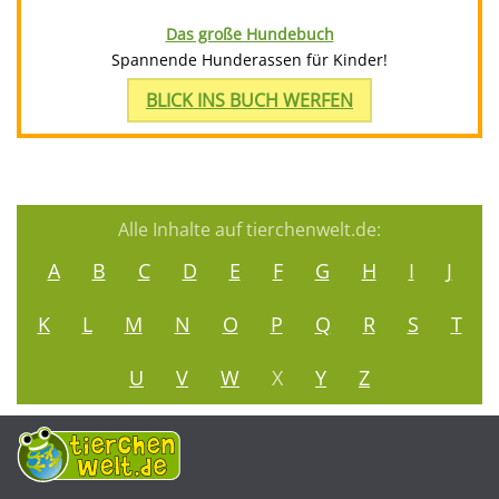
Das große Hundebuch
Spannende Hunderassen für Kinder!
BLICK INS BUCH WERFEN
Alle Inhalte auf tierchenwelt.de:
A
B
C
D
E
F
G
H
I
J
K
L
M
N
O
P
Q
R
S
T
U
V
W
X
Y
Z