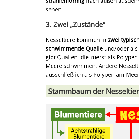
strahlenförmig nach außen
ausdehn
sehen.
3. Zwei „Zustände“
Nesseltiere kommen in
zwei typis
schwimmende Qualle
und/oder al
gibt Quallen, die zuerst als Polype
Meere schwimmen. Andere Nesseltie
ausschließlich als Polypen am Mee
Stammbaum der Nesseltie