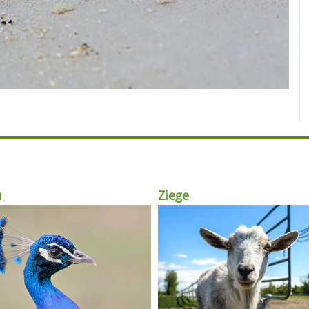
u
Ziege