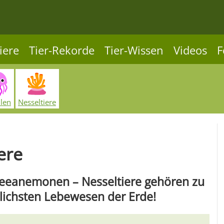
iere
Tier-Rekorde
Tier-Wissen
Videos
F
len
Nesseltiere
ere
Seeanemonen – Nesseltiere gehören zu
ichsten Lebewesen der Erde!