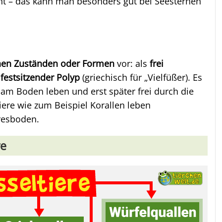
t – das kann man besonders gut bei Seesternen
chen Zuständen oder Formen
vor: als
frei
s
festsitzender Polyp
(griechisch für „Vielfüßer). Es
n am Boden leben und erst später frei durch die
re wie zum Beispiel Korallen leben
resboden.
re