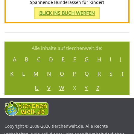
Spannende Hunderassen für Kinder!
BLICK INS BUCH WERFEN
Alle Inhalte auf tierchenwelt.de:
A
B
C
D
E
F
G
H
I
J
K
L
M
N
O
P
Q
R
S
T
U
V
W
X
Y
Z
Copyright © 2008-2026 tierchenwelt.de. Alle Rechte