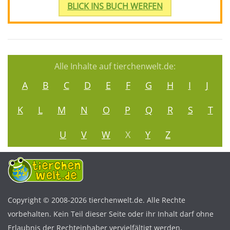
BLICK INS BUCH WERFEN
Alle Inhalte auf tierchenwelt.de:
A
B
C
D
E
F
G
H
I
J
K
L
M
N
O
P
Q
R
S
T
U
V
W
X
Y
Z
Copyright © 2008-2026 tierchenwelt.de. Alle Rechte
vorbehalten. Kein Teil dieser Seite oder ihr Inhalt darf ohne
Erlaubnis der Rechteinhaber vervielfältigt werden.