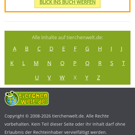
BLICK INS BUCH WERFEN
Alle Inhalte auf tierchenwelt.de:
A
B
C
D
E
F
G
H
I
J
K
L
M
N
O
P
Q
R
S
T
U
V
W
X
Y
Z
Copyright © 2008-2026 tierchenwelt.de. Alle Rechte
vorbehalten. Kein Teil dieser Seite oder ihr Inhalt darf ohne
Erlaubnis der Rechteinhaber vervielfältigt werden.