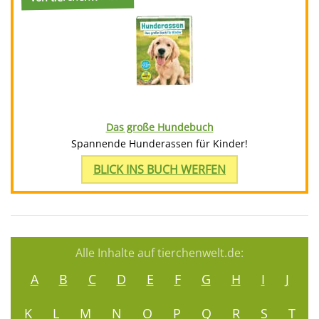
Das große Hundebuch
Spannende Hunderassen für Kinder!
BLICK INS BUCH WERFEN
Alle Inhalte auf tierchenwelt.de:
A
B
C
D
E
F
G
H
I
J
K
L
M
N
O
P
Q
R
S
T