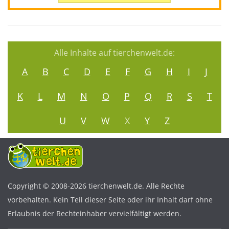
Alle Inhalte auf tierchenwelt.de:
A
B
C
D
E
F
G
H
I
J
K
L
M
N
O
P
Q
R
S
T
U
V
W
X
Y
Z
Copyright © 2008-2026 tierchenwelt.de. Alle Rechte
vorbehalten. Kein Teil dieser Seite oder ihr Inhalt darf ohne
Erlaubnis der Rechteinhaber vervielfältigt werden.