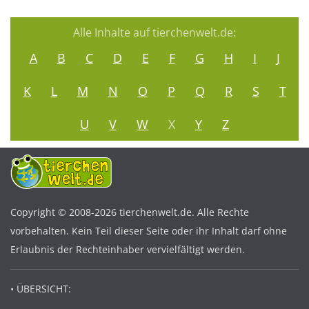
Alle Inhalte auf tierchenwelt.de:
A
B
C
D
E
F
G
H
I
J
K
L
M
N
O
P
Q
R
S
T
U
V
W
X
Y
Z
Copyright © 2008-2026 tierchenwelt.de. Alle Rechte
vorbehalten. Kein Teil dieser Seite oder ihr Inhalt darf ohne
Erlaubnis der Rechteinhaber vervielfältigt werden.
• ÜBERSICHT: