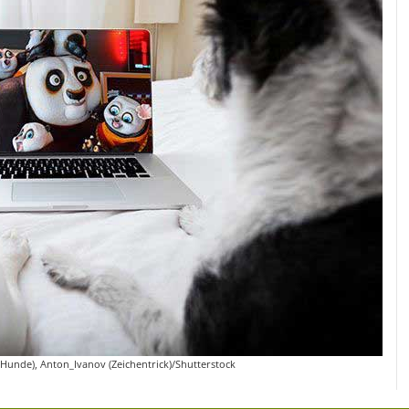
(Hunde), Anton_Ivanov (Zeichentrick)/Shutterstock