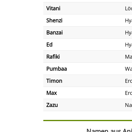
Vitani
Lö
Shenzi
Hy
Banzai
Hy
Ed
Hy
Rafiki
Ma
Pumbaa
Wa
Timon
Er
Max
Er
Zazu
Na
Namen aus Anim