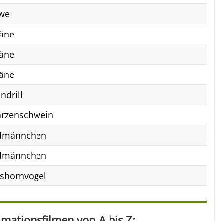
we
äne
äne
äne
ndrill
rzenschwein
dmännchen
dmännchen
shornvogel
ationsfilmen von A bis Z: