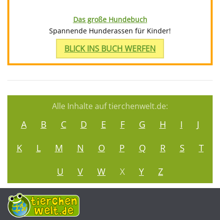
Das große Hundebuch
Spannende Hunderassen für Kinder!
BLICK INS BUCH WERFEN
Alle Inhalte auf tierchenwelt.de:
A
B
C
D
E
F
G
H
I
J
K
L
M
N
O
P
Q
R
S
T
U
V
W
X
Y
Z