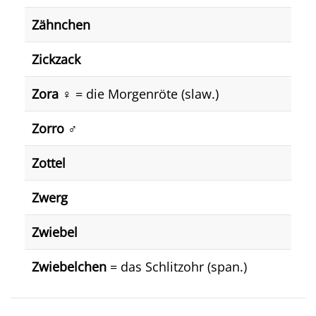
Zähnchen
Zickzack
Zora ♀️
= die Morgenröte (slaw.)
Zorro ♂️
Zottel
Zwerg
Zwiebel
Zwiebelchen
= das Schlitzohr (span.)