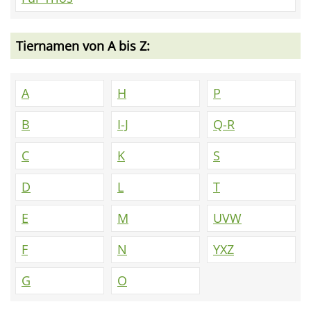
Tiernamen von A bis Z:
A
H
P
B
I-J
Q-R
C
K
S
D
L
T
E
M
UVW
F
N
YXZ
G
O