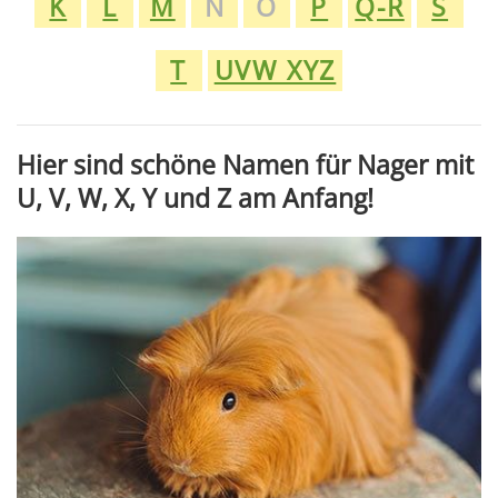
K
L
M
N
O
P
Q-R
S
T
UVW XYZ
Hier sind schöne Namen für Nager mit
U, V, W, X, Y und Z am Anfang!