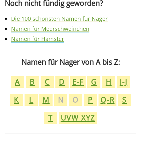
Noch nicht fündig geworden?
Die 100 schönsten Namen für Nager
Namen für Meerschweinchen
Namen für Hamster
Namen für Nager von A bis Z:
A
B
C
D
E-F
G
H
I-J
K
L
M
N
O
P
Q-R
S
T
UVW XYZ