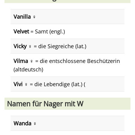
Vanilla ♀️
Velvet
= Samt (engl.)
Vicky ♀️
= die Siegreiche (lat.)
Vilma ♀️
= die entschlossene Beschützerin
(altdeutsch)
Vivi ♀️
= die Lebendige (lat.) (
Namen für Nager mit W
Wanda ♀️