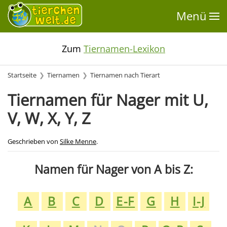
Menü
Zum
Tiernamen-Lexikon
Startseite
Tiernamen
Tiernamen nach Tierart
Tiernamen für Nager mit U,
V, W, X, Y, Z
Geschrieben von
Silke Menne
.
Namen für Nager von A bis Z:
A
B
C
D
E-F
G
H
I-J