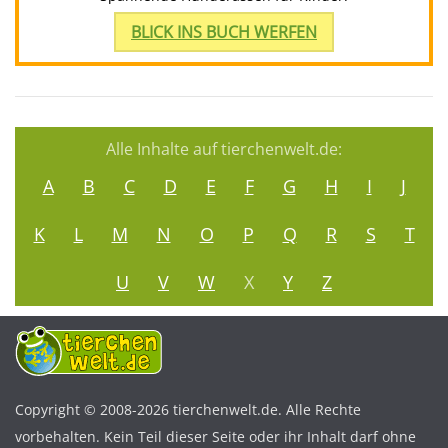
BLICK INS BUCH WERFEN
Alle Inhalte auf tierchenwelt.de:
A
B
C
D
E
F
G
H
I
J
K
L
M
N
O
P
Q
R
S
T
U
V
W
X
Y
Z
Copyright © 2008-2026 tierchenwelt.de. Alle Rechte
vorbehalten. Kein Teil dieser Seite oder ihr Inhalt darf ohne