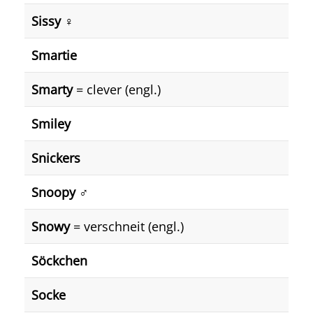
Sissy ♀️
Smartie
Smarty
= clever (engl.)
Smiley
Snickers
Snoopy ♂️
Snowy
= verschneit (engl.)
Söckchen
Socke