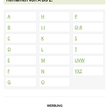
A
H
P
B
I-J
Q-R
C
K
S
D
L
T
E
M
UVW
F
N
YXZ
G
O
WERBUNG