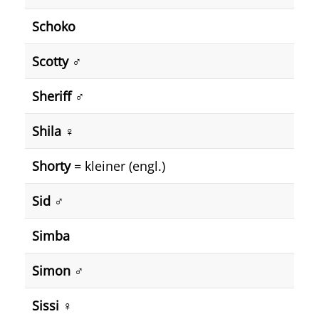
Schoko
Scotty ♂️
Sheriff ♂️
Shila ♀️
Shorty
= kleiner (engl.)
Sid ♂️
Simba
Simon ♂️
Sissi ♀️