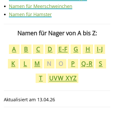
Namen für Meerschweinchen
Namen für Hamster
Namen für Nager von A bis Z:
A
B
C
D
E-F
G
H
I-J
K
L
M
N
O
P
Q-R
S
T
UVW XYZ
Aktualisiert am
13.04.26