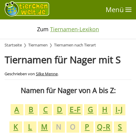
Menü
Zum
Tiernamen-Lexikon
Startseite
Tiernamen
Tiernamen nach Tierart
Tiernamen für Nager mit S
Geschrieben von
Silke Menne
.
Namen für Nager von A bis Z:
A
B
C
D
E-F
G
H
I-J
K
L
M
N
O
P
Q-R
S