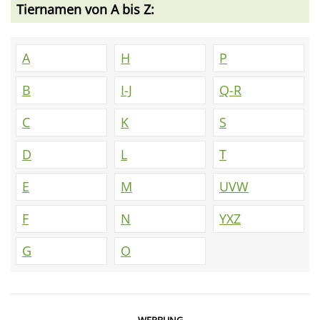
Tiernamen von A bis Z:
A
H
P
B
I-J
Q-R
C
K
S
D
L
T
E
M
UVW
F
N
YXZ
G
O