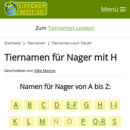
Menü
Zum
Tiernamen-Lexikon
Startseite
Tiernamen
Tiernamen nach Tierart
Tiernamen für Nager mit H
Geschrieben von
Silke Menne
.
Namen für Nager von A bis Z:
A
B
C
D
E-F
G
H
I-J
K
L
M
N
O
P
Q-R
S