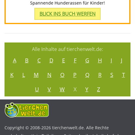
Spannende Hunderassen für Kinder!
BLICK INS BUCH WERFEN
Alle Inhalte auf tierchenwelt.de:
A
B
C
D
E
F
G
H
I
J
K
L
M
N
O
P
Q
R
S
T
U
V
W
X
Y
Z
Copyright © 2008-2026 tierchenwelt.de. Alle Rechte