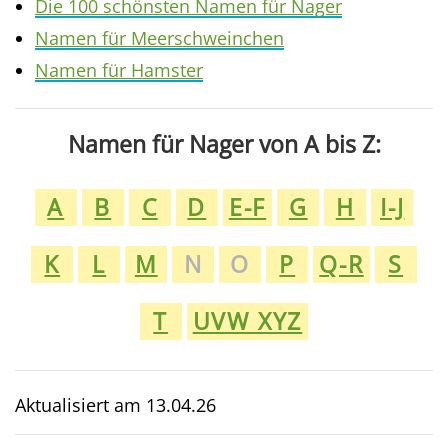
Die 100 schönsten Namen für Nager
Namen für Meerschweinchen
Namen für Hamster
Namen für Nager von A bis Z:
A
B
C
D
E-F
G
H
I-J
K
L
M
N
O
P
Q-R
S
T
UVW XYZ
Aktualisiert am
13.04.26