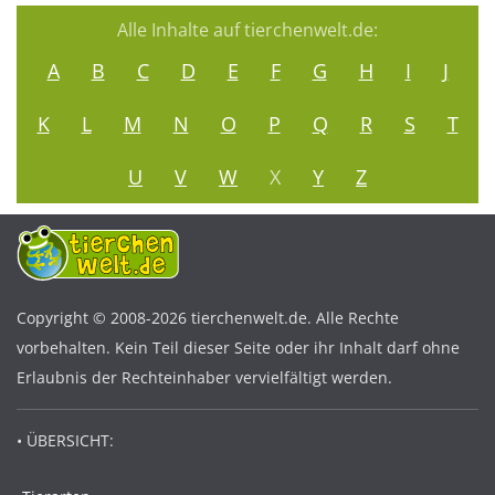
Alle Inhalte auf tierchenwelt.de:
A
B
C
D
E
F
G
H
I
J
K
L
M
N
O
P
Q
R
S
T
U
V
W
X
Y
Z
Copyright © 2008-2026 tierchenwelt.de. Alle Rechte
vorbehalten. Kein Teil dieser Seite oder ihr Inhalt darf ohne
Erlaubnis der Rechteinhaber vervielfältigt werden.
• ÜBERSICHT: