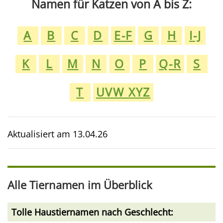
Namen für Katzen von A bis Z:
A
B
C
D
E-F
G
H
I-J
K
L
M
N
O
P
Q-R
S
T
UVW XYZ
Aktualisiert am
13.04.26
Alle Tiernamen im Überblick
Tolle Haustiernamen nach Geschlecht: