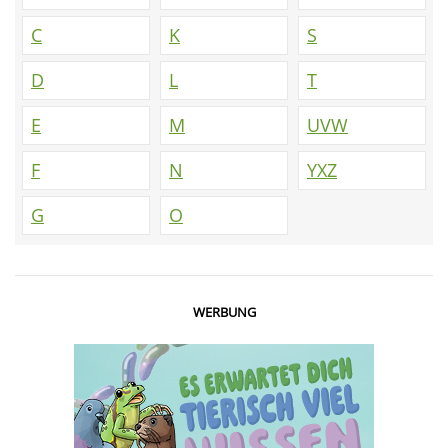
C
K
S
D
L
T
E
M
UVW
F
N
YXZ
G
O
WERBUNG