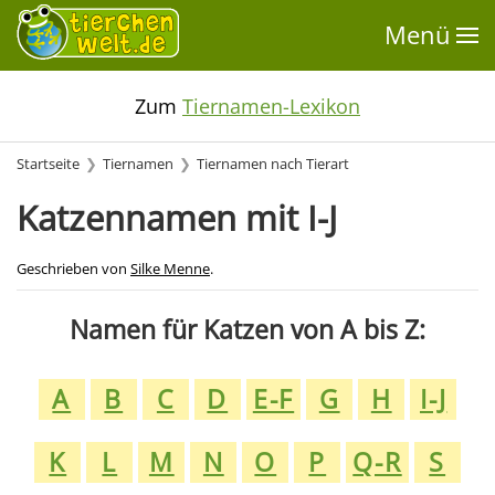
Menü
Zum
Tiernamen-Lexikon
Startseite
Tiernamen
Tiernamen nach Tierart
Katzennamen mit I-J
Geschrieben von
Silke Menne
.
Namen für Katzen von A bis Z:
A
B
C
D
E-F
G
H
I-J
K
L
M
N
O
P
Q-R
S