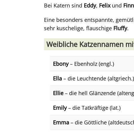
Bei Katern sind
Eddy
,
Felix
und
Finn
Eine besonders entspannte, gemütl
sehr kuschelige, flauschige
Fluffy
.
Weibliche Katzennamen mit
Ebony
– Ebenholz (engl.)
Ella
– die Leuchtende (altgriech.)
Ellie
– die hell Glänzende (altengl
Emily
– die Tatkräftige (lat.)
Emma
– die Göttliche (altdeutsc