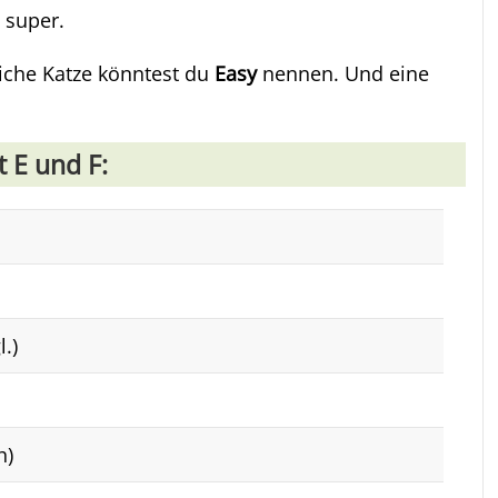
super.
iche Katze könntest du
Easy
nennen. Und eine
 E und F:
.)
h)