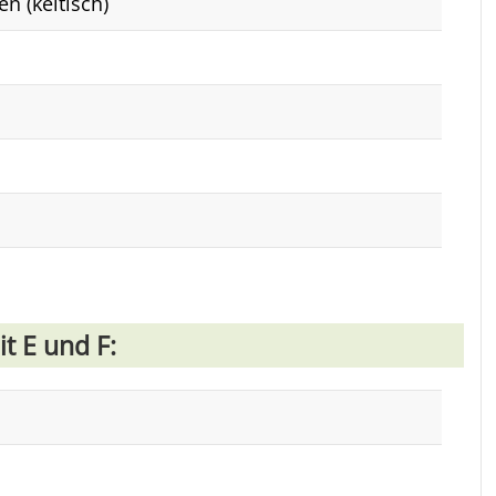
n (keltisch)
 E und F: