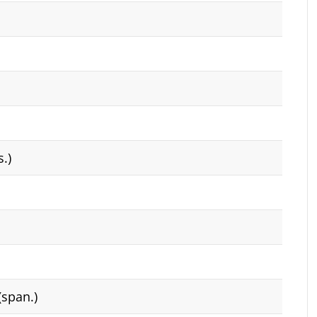
.)
(span.)