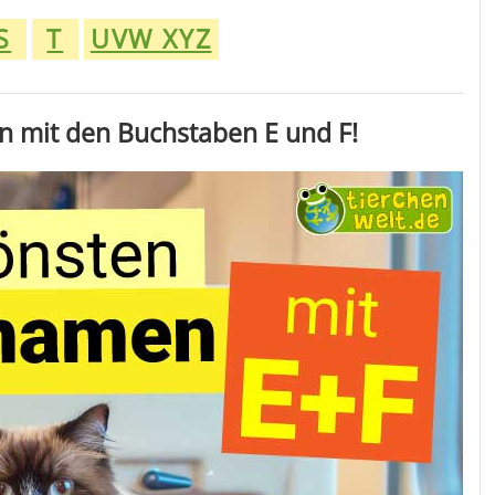
S
T
UVW XYZ
n mit den Buchstaben E und F!