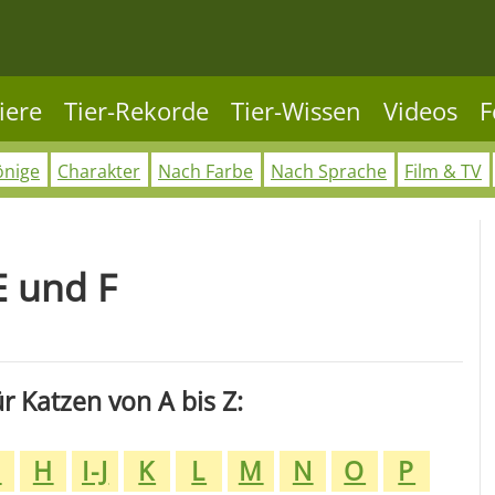
iere
Tier-Rekorde
Tier-Wissen
Videos
F
önige
Charakter
Nach Farbe
Nach Sprache
Film & TV
 und F
 Katzen von A bis Z:
G
H
I-J
K
L
M
N
O
P