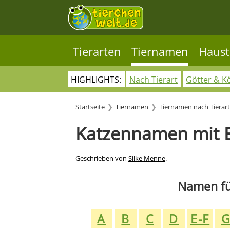
Tierarten
Tiernamen
Haust
HIGHLIGHTS:
Nach Tierart
Götter & K
Startseite
Tiernamen
Tiernamen nach Tierart
Katzennamen mit E
Geschrieben von
Silke Menne
.
Namen für
A
B
C
D
E-F