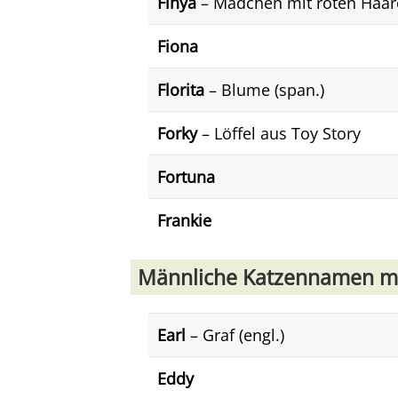
Finya
– Mädchen mit roten Haare
Fiona
Florita
– Blume (span.)
Forky
– Löffel aus Toy Story
Fortuna
Frankie
Männliche Katzennamen mit
Earl
– Graf (engl.)
Eddy