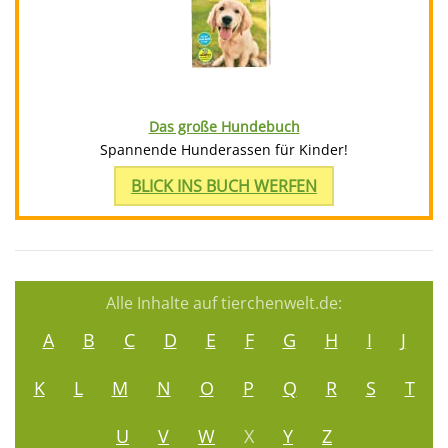
Das große Hundebuch
Spannende Hunderassen für Kinder!
BLICK INS BUCH WERFEN
Alle Inhalte auf tierchenwelt.de:
A
B
C
D
E
F
G
H
I
J
K
L
M
N
O
P
Q
R
S
T
U
V
W
X
Y
Z