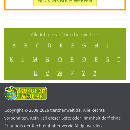
BLICK INS BUCH WERFEN
Alle Inhalte auf tierchenwelt.de:
A
B
C
D
E
F
G
H
I
J
K
L
M
N
O
P
Q
R
S
T
U
V
W
X
Y
Z
Copyright © 2008-2026 tierchenwelt.de. Alle Rechte
vorbehalten. Kein Teil dieser Seite oder ihr Inhalt darf ohne
Erlaubnis der Rechteinhaber vervielfältigt werden.