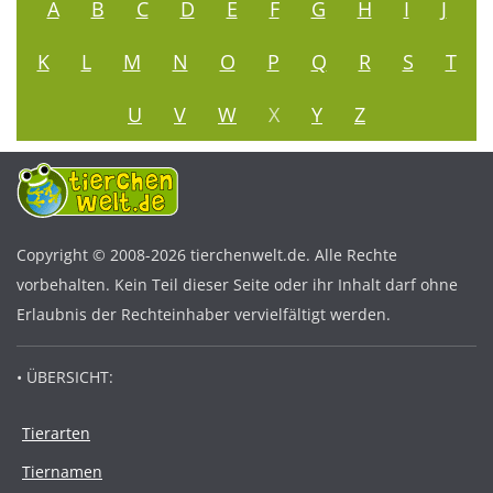
A
B
C
D
E
F
G
H
I
J
K
L
M
N
O
P
Q
R
S
T
U
V
W
X
Y
Z
Copyright © 2008-2026 tierchenwelt.de. Alle Rechte
vorbehalten. Kein Teil dieser Seite oder ihr Inhalt darf ohne
Erlaubnis der Rechteinhaber vervielfältigt werden.
• ÜBERSICHT:
Tierarten
Tiernamen