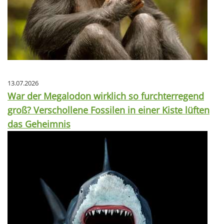
13.07.2026
War der Megalodon wirklich so furchterregend
groß? Verschollene Fossilen in einer Kiste lüften
das Geheimnis