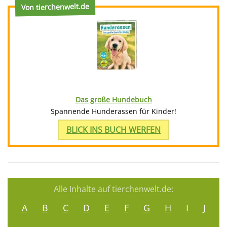
Von tierchenwelt.de
Das große Hundebuch
Spannende Hunderassen für Kinder!
BLICK INS BUCH WERFEN
Alle Inhalte auf tierchenwelt.de:
A
B
C
D
E
F
G
H
I
J