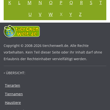
K
L
M
N
O
P
Q
R
S
T
U
V
W
X
Y
Z
Copyright © 2008-2026 tierchenwelt.de. Alle Rechte
vorbehalten. Kein Teil dieser Seite oder ihr Inhalt darf ohne
Erlaubnis der Rechteinhaber vervielfältigt werden.
• ÜBERSICHT:
Tierarten
Tiernamen
Haustiere