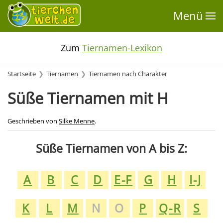
Menü
Zum
Tiernamen-Lexikon
Startseite
Tiernamen
Tiernamen nach Charakter
Süße Tiernamen mit H
Geschrieben von
Silke Menne
.
Süße Tiernamen von A bis Z:
A
B
C
D
E-F
G
H
I-J
K
L
M
N
O
P
Q-R
S