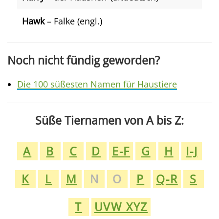
Hawk
– Falke (engl.)
Noch nicht fündig geworden?
Die 100 süßesten Namen für Haustiere
Süße Tiernamen von A bis Z:
A
B
C
D
E-F
G
H
I-J
K
L
M
N
O
P
Q-R
S
T
UVW XYZ