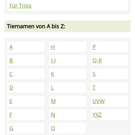
Für Trios
Tiernamen von A bis Z:
A
H
P
B
I-J
Q-R
C
K
S
D
L
T
E
M
UVW
F
N
YXZ
G
O