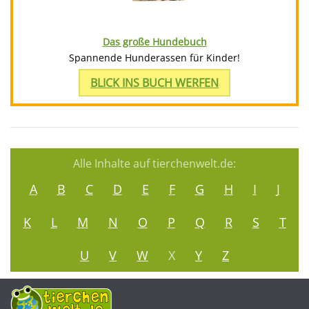
Das große Hundebuch
Spannende Hunderassen für Kinder!
BLICK INS BUCH WERFEN
Alle Inhalte auf tierchenwelt.de:
A
B
C
D
E
F
G
H
I
J
K
L
M
N
O
P
Q
R
S
T
U
V
W
X
Y
Z