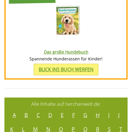
Das große Hundebuch
Spannende Hunderassen für Kinder!
BLICK INS BUCH WERFEN
Alle Inhalte auf tierchenwelt.de:
A
B
C
D
E
F
G
H
I
J
K
L
M
N
O
P
Q
R
S
T