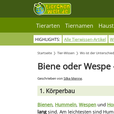
Tierarten
Tiernamen
Haust
HIGHLIGHTS:
Alle Tierwissen-Artikel
Wo
Startseite
Tier-Wissen
Wo ist der Unterschie
Biene oder Wespe –
Geschrieben von
Silke Menne
.
1. Körperbau
Bienen
,
Hummeln
,
Wespen
und
Ho
lang
sind. Am leichtesten sind Hum