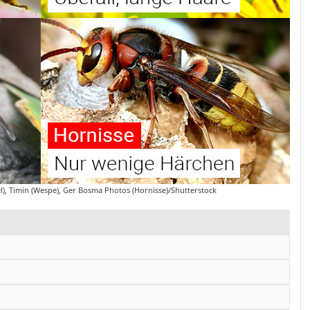
l), Timin (Wespe), Ger Bosma Photos (Hornisse)/Shutterstock