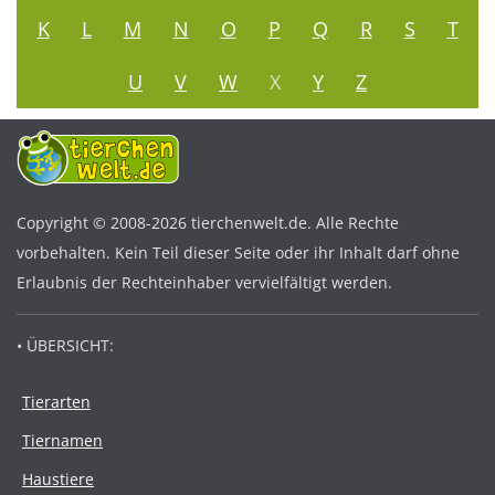
K
L
M
N
O
P
Q
R
S
T
U
V
W
X
Y
Z
Copyright © 2008-2026 tierchenwelt.de. Alle Rechte
vorbehalten. Kein Teil dieser Seite oder ihr Inhalt darf ohne
Erlaubnis der Rechteinhaber vervielfältigt werden.
• ÜBERSICHT:
Tierarten
Tiernamen
Haustiere