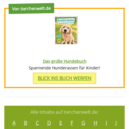
Von tierchenwelt.de
Das große Hundebuch
Spannende Hunderassen für Kinder!
BLICK INS BUCH WERFEN
Alle Inhalte auf tierchenwelt.de:
A
B
C
D
E
F
G
H
I
J