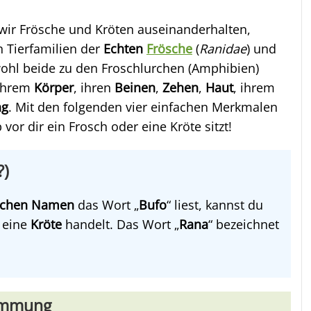
 wir Frösche und Kröten auseinanderhalten,
 Tierfamilien der
Echten
Frösche
(
Ranidae
) und
wohl beide zu den Froschlurchen (Amphibien)
 ihrem
Körper
, ihren
Beinen
,
Zehen
,
Haut
, ihrem
ng
. Mit den folgenden vier einfachen Merkmalen
 vor dir ein Frosch oder eine Kröte sitzt!
?)
lichen Namen
das Wort „
Bufo
“ liest, kannst du
 eine
Kröte
handelt. Das Wort „
Rana
“ bezeichnet
timmung