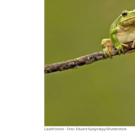
Laubfrösche - Foto: Eduard Kyslynskyy/Shutterstock