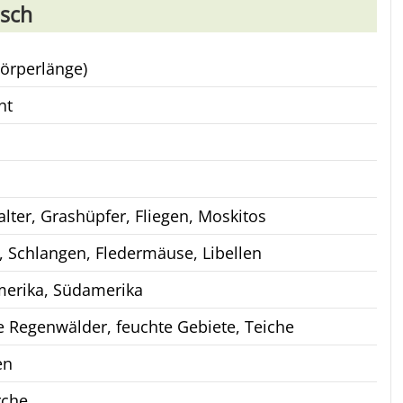
osch
Körperlänge)
nt
Falter, Grashüpfer, Fliegen, Moskitos
, Schlangen, Fledermäuse, Libellen
merika, Südamerika
e Regenwälder, feuchte Gebiete, Teiche
en
rche