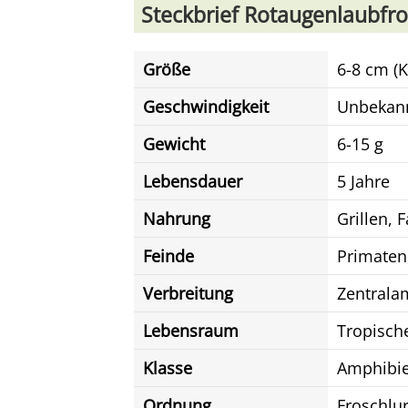
Steckbrief Rotaugenlaubfr
Größe
6-8 cm (
Geschwindigkeit
Unbekan
Gewicht
6-15 g
Lebensdauer
5 Jahre
Nahrung
Grillen, 
Feinde
Primaten
Verbreitung
Zentrala
Lebensraum
Tropisch
Klasse
Amphibi
Ordnung
Froschlu