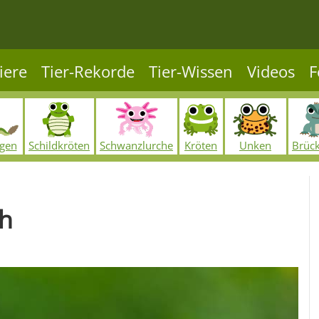
iere
Tier-Rekorde
Tier-Wissen
Videos
F
ngen
Schildkröten
Schwanzlurche
Kröten
Unken
Brüc
ch