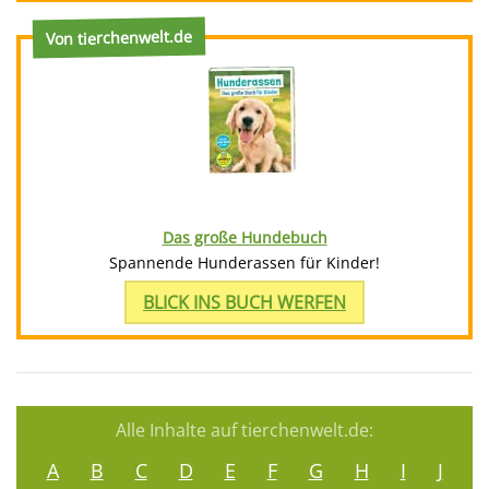
Von tierchenwelt.de
Das große Hundebuch
Spannende Hunderassen für Kinder!
BLICK INS BUCH WERFEN
Alle Inhalte auf tierchenwelt.de:
A
B
C
D
E
F
G
H
I
J