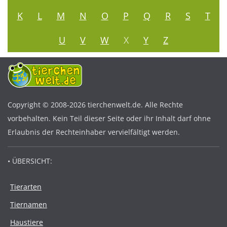
K
L
M
N
O
P
Q
R
S
T
U
V
W
X
Y
Z
Copyright © 2008-2026 tierchenwelt.de. Alle Rechte
vorbehalten. Kein Teil dieser Seite oder ihr Inhalt darf ohne
Erlaubnis der Rechteinhaber vervielfältigt werden.
• ÜBERSICHT:
Tierarten
Tiernamen
Haustiere