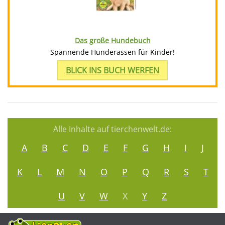
Das große Hundebuch
Spannende Hunderassen für Kinder!
BLICK INS BUCH WERFEN
Alle Inhalte auf tierchenwelt.de:
A
B
C
D
E
F
G
H
I
J
K
L
M
N
O
P
Q
R
S
T
U
V
W
X
Y
Z