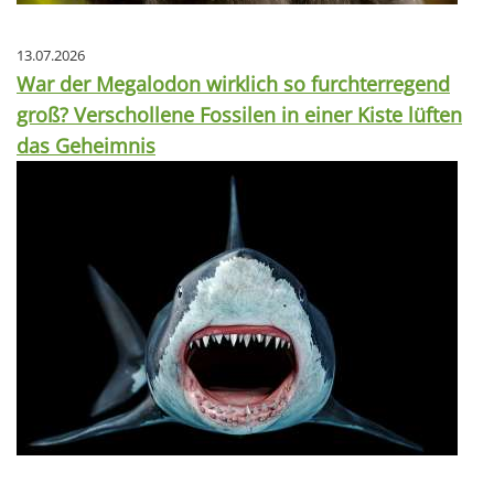
13.07.2026
War der Megalodon wirklich so furchterregend
groß? Verschollene Fossilen in einer Kiste lüften
das Geheimnis