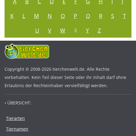
A
B
C
D
E
F
G
H
I
J
K
L
M
N
O
P
Q
R
S
T
U
V
W
X
Y
Z
Copyright © 2008-2026 tierchenwelt.de. Alle Rechte
vorbehalten. Kein Teil dieser Seite oder ihr Inhalt darf ohne
Erlaubnis der Rechteinhaber vervielfältigt werden.
• ÜBERSICHT:
Tierarten
Tiernamen