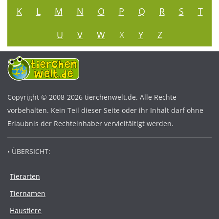
K
L
M
N
O
P
Q
R
S
T
U
V
W
X
Y
Z
Copyright © 2008-2026 tierchenwelt.de. Alle Rechte
vorbehalten. Kein Teil dieser Seite oder ihr Inhalt darf ohne
Erlaubnis der Rechteinhaber vervielfältigt werden.
• ÜBERSICHT:
Tierarten
Tiernamen
Haustiere