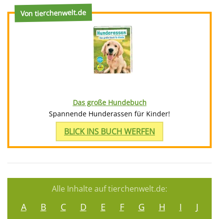
Von tierchenwelt.de
Das große Hundebuch
Spannende Hunderassen für Kinder!
BLICK INS BUCH WERFEN
Alle Inhalte auf tierchenwelt.de:
A
B
C
D
E
F
G
H
I
J