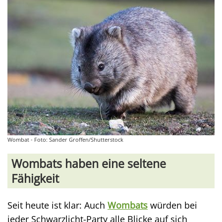
Wombat - Foto: Sander Groffen/Shutterstock
Wombats haben eine seltene
Fähigkeit
Seit heute ist klar: Auch
Wombats
würden bei
jeder Schwarzlicht-Party alle Blicke auf sich