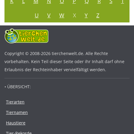
K
L
M
N
O
P
Q
R
S
T
U
V
W
X
Y
Z
Copyright © 2008-2026 tierchenwelt.de. Alle Rechte
vorbehalten. Kein Teil dieser Seite oder ihr Inhalt darf ohne
Erlaubnis der Rechteinhaber vervielfältigt werden.
• ÜBERSICHT:
Tierarten
Tiernamen
Haustiere
Tier-Rekorde