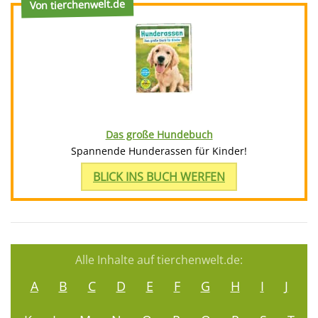
Von tierchenwelt.de
Das große Hundebuch
Spannende Hunderassen für Kinder!
BLICK INS BUCH WERFEN
Alle Inhalte auf tierchenwelt.de:
A
B
C
D
E
F
G
H
I
J