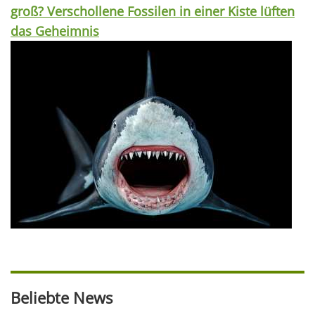
groß? Verschollene Fossilen in einer Kiste lüften
das Geheimnis
Beliebte News