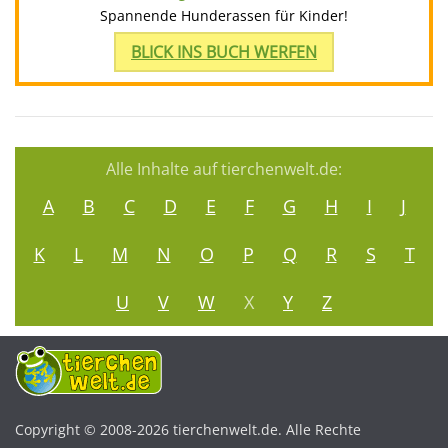
Spannende Hunderassen für Kinder!
BLICK INS BUCH WERFEN
Alle Inhalte auf tierchenwelt.de:
A
B
C
D
E
F
G
H
I
J
K
L
M
N
O
P
Q
R
S
T
U
V
W
X
Y
Z
Copyright © 2008-2026 tierchenwelt.de. Alle Rechte