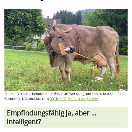
Die Kuh Veronika benutzt einen Besen als Werkzeug, um sich zu kratzen - Foto:
© Antonio. J. Osuna-Mascaró [
CC BY 4.0
],
via Current Biology
Empfindungsfähig ja, aber ...
intelligent?