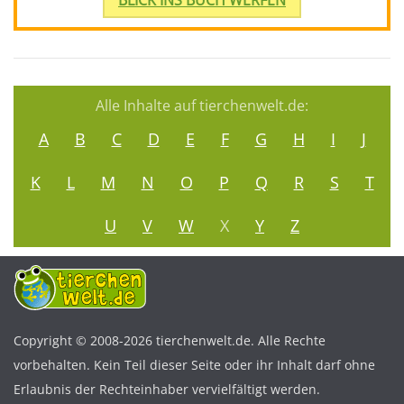
BLICK INS BUCH WERFEN
Alle Inhalte auf tierchenwelt.de:
A
B
C
D
E
F
G
H
I
J
K
L
M
N
O
P
Q
R
S
T
U
V
W
X
Y
Z
Copyright © 2008-2026 tierchenwelt.de. Alle Rechte
vorbehalten. Kein Teil dieser Seite oder ihr Inhalt darf ohne
Erlaubnis der Rechteinhaber vervielfältigt werden.